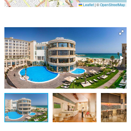
Leaflet
|
©
OpenStreetMap