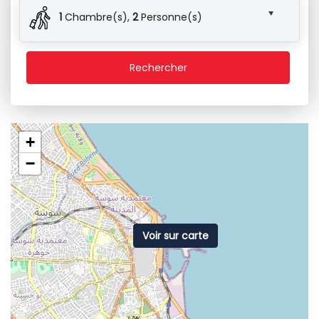
1
Chambre(s),
2
Personne(s)
Rechercher
+
−
Voir sur carte